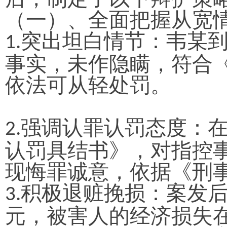
（
一
）
、全面把握从宽
突出坦白情节：韦
某
1.
事实，未作隐瞒，符合
依法可从轻处罚。
强调认罪认罚态度：
2.
认罚具结书》，对指控
现悔罪诚意，依据《刑
积极退赃挽损：案发
3.
元，被害人的经济损失