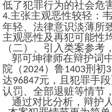
低了犯罪行为的社会危
主张主观恶性较轻：
4.
年轻、法律意识淡薄所
主观恶性及再犯可能性
（
二
）
、引入类案参考
郭可坤律师在辩护词
院（
）鲁
刑初
2024
1403
3
达
元，且犯罪手段
96847
认罚、全部退赃等情节
通过对比分析，辩护