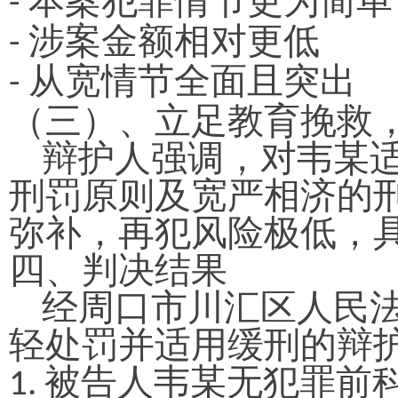
本案犯罪情节更为简单
-
涉案金额相对更低
-
从宽情节全面且突出
-
（
三
）
、立足教育挽救
辩护人强调，对韦
某
刑罚原则及宽严相济的
弥补，再犯风险极低，
四、
判决结果
经周口市川汇区人民
轻处罚并适用缓刑的辩
被告人韦
某
无犯罪前
1.