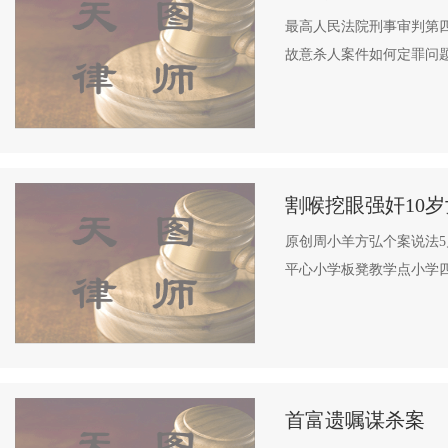
最高人民法院刑事审判第
故意杀人案件如何定罪问题
割喉挖眼强奸10岁
原创周小羊方弘个案说法5
平心小学板凳教学点小学四
首富遗嘱谋杀案