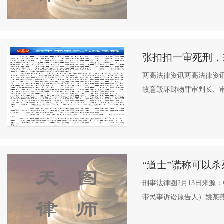
张扣扣一审死刑，
两高法律资讯两高法律资
故意毁坏财物罪审判长、审判
“道士”谎称可以
刑事法律圈2月13日来源
带民事诉讼原告人）姚某燕