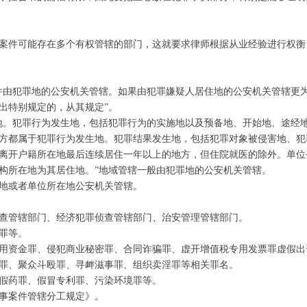
案件可能存在多个有权管辖的部门，这就要求律师根据从业经验进行权衡
案件由犯罪地的公安机关管辖。如果由犯罪嫌疑人居住地的公安机关管辖更
出特别规定的，从其规定”。
生地。犯罪行为发生地，包括犯罪行为的实施地以及预备地、开始地、途经
方都属于犯罪行为发生地。犯罪结果发生地，包括犯罪对象被侵害地、犯
离开户籍所在地最后连续居住一年以上的地方，但住院就医的除外。单位
构所在地为其居住地。”地域管辖一般由犯罪地的公安机关管辖。
地或者单位所在地公安机关管辖。
查管辖部门、经济犯罪侦查管辖部门、治安管理管辖部门。
罪等。
用资金罪、侵犯商业秘密罪、合同诈骗罪、虚开增值税专用发票罪虚假出
罪、聚众斗殴罪、寻衅滋事罪、组织卖淫罪等相关罪名。
假药罪、假冒专利罪、污染环境罪等。
事案件管辖分工规定》。