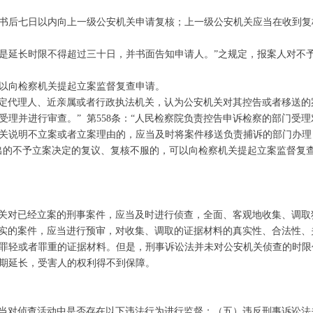
书后七日以内向上一级公安机关申请复核；上一级公安机关应当在收到复
是延长时限不得超过三十日，并书面告知申请人。”之规定，报案人对不
以向检察机关提起立案监督复查申请。
其法定代理人、近亲属或者行政执法机关，认为公安机关对其控告或者移送
理并进行审查。” 第558条：“人民检察院负责控告申诉检察的部门受
关说明不立案或者立案理由的，应当及时将案件移送负责捕诉的部门办理
出的不予立案决定的复议、复核不服的，可以向检察机关提起立案监督复
安机关对已经立案的刑事案件，应当及时进行侦查，全面、客观地收集、调取
罪事实的案件，应当进行预审，对收集、调取的证据材料的真实性、合法性
罪轻或者罪重的证据材料。但是，刑事诉讼法并未对公安机关侦查的时限
期延长，受害人的权利得不到保障。
院应当对侦查活动中是否存在以下违法行为进行监督：（五）违反刑事诉讼