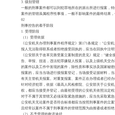
3. 级别管辖
一般的刑事案件都可以到犯罪地所在的派出所进行报案，特
案件的管辖虽属程序性事项，一般不影响案件的最终结果，
02
刑事控告的着手阶段
1. 受理阶段
（1）受理依据
《公安机关办理刑事案件程序规定》第171条规定：“公
报人无法取得联系或者拒绝接受回执的，应当在回执中注明
《公安部关于改革完善受案立案制度的意见》规定：“健全
告、举报、扭送，违法犯罪嫌疑人投案，以及上级机关交办
的案件以及工作中发现的案件，除性质和事实涉及国家秘密
报案的，应当当场进行接报案登记，当场接受证据材料，当
有关主管机关报案。对重复报案、案件正在办理或者已经办
针对经济犯罪，依据《最高人民检察院、公安部关于公安机
权，都应当接受并登记，由最初受理的公安机关依照法定程
对于不属于其管辖又必须采取紧急措施的，应当先采取紧急
公安机关无论案件是否符合标准都应当按照刑事案件的立案
且经常以案件不属于刑事案件的管辖范围为由推诿或者拒绝
（2）不予受理的救济途径