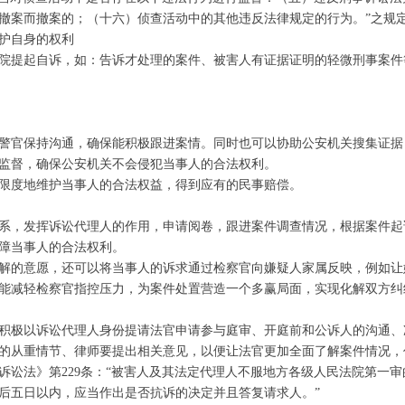
撤案而撤案的；（十六）侦查活动中的其他违反法律规定的行为。”之规
护自身的权利
院提起自诉，如：告诉才处理的案件、被害人有证据证明的轻微刑事案件
警官保持沟通，确保能积极跟进案情。同时也可以协助公安机关搜集证据
监督，确保公安机关不会侵犯当事人的合法权利。
限度地维护当事人的合法权益，得到应有的民事赔偿。
系，发挥诉讼代理人的作用，申请阅卷，跟进案件调查情况，根据案件起
障当事人的合法权利。
解的意愿，还可以将当事人的诉求通过检察官向嫌疑人家属反映，例如让
能减轻检察官指控压力，为案件处置营造一个多赢局面，实现化解双方纠
积极以诉讼代理人身份提请法官申请参与庭审、开庭前和公诉人的沟通、
的从重情节、律师要提出相关意见，以便让法官更加全面了解案件情况，
诉讼法》第229条：“被害人及其法定代理人不服地方各级人民法院第一
后五日以内，应当作出是否抗诉的决定并且答复请求人。”