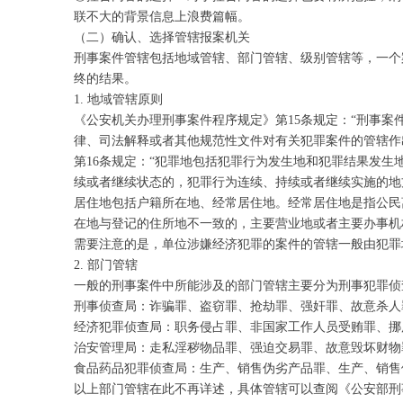
联不大的背景信息上浪费篇幅。
（二）确认、选择管辖报案机关
刑事案件管辖包括地域管辖、部门管辖、级别管辖等，一个
终的结果。
1. 地域管辖原则
《公安机关办理刑事案件程序规定》第15条规定：“刑事
律、司法解释或者其他规范性文件对有关犯罪案件的管辖作
第16条规定：“犯罪地包括犯罪行为发生地和犯罪结果发
续或者继续状态的，犯罪行为连续、持续或者继续实施的地
居住地包括户籍所在地、经常居住地。经常居住地是指公民
在地与登记的住所地不一致的，主要营业地或者主要办事机
需要注意的是，单位涉嫌经济犯罪的案件的管辖一般由犯罪
2. 部门管辖
一般的刑事案件中所能涉及的部门管辖主要分为刑事犯罪侦
刑事侦查局：诈骗罪、盗窃罪、抢劫罪、强奸罪、故意杀人
经济犯罪侦查局：职务侵占罪、非国家工作人员受贿罪、挪
治安管理局：走私淫秽物品罪、强迫交易罪、故意毁坏财物
食品药品犯罪侦查局：生产、销售伪劣产品罪、生产、销售
以上部门管辖在此不再详述，具体管辖可以查阅《公安部刑