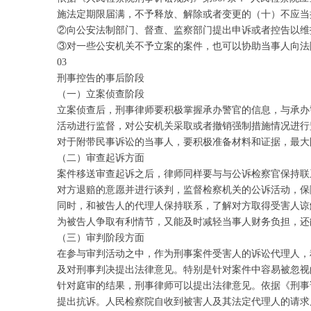
施法定期限届满，不予释放、解除或者变更的（十）不应当
②向公安法制部门、督查、监察部门提出申诉或者控告以维
③对一些公安机关不予立案的案件，也可以协助当事人向法
03
刑事控告的事后阶段
（一）立案侦查阶段
立案侦查后，刑事律师要积极掌握承办警官的信息，与承办
活动进行监督，对公安机关采取或者撤销强制措施情况进行
对于附带民事诉讼的当事人，要积极准备材料和证据，最大
（二）审查起诉方面
案件移送审查起诉之后，律师同样要与与公诉检察官保持联
对方退赔的意愿并进行谈判，监督检察机关的公诉活动，保
同时，和被告人的代理人保持联系，了解对方取得受害人谅
为被告人争取有利情节，又能及时减轻当事人财务负担，还
（三）审判阶段方面
在参与审判活动之中，作为刑事案件受害人的诉讼代理人，
及对刑事判决提出法律意见。特别是针对案件中容易被忽视
针对庭审的结果，刑事律师可以提出法律意见。依据《刑事
提出抗诉。人民检察院自收到被害人及其法定代理人的请求