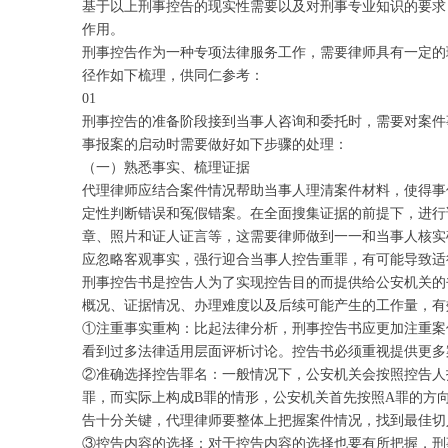
基于以上刑事控告的现实性需要以及对刑事专业知识的要求
作用。
刑事控告作为一种专项法律服务工作，需要律师具有一定的
径作如下梳理，供同仁参考：
01
刑事控告的准备阶段接到当事人咨询和委托时，需要对案件
事报案的启动时需要做好如下步骤的处理：
（一）熟悉事实、梳理证据
代理律师应结合案件情况帮助当事人理清案件材料，使得事
定性判断错误和冤假错案。在全面搜集证据的前提下，进行
章、照片和证人证言等，这需要律师做到一一和当事人核实
应忽略客观事实，强行迎合当事人控告重罪，有可能导致适
刑事控告书是控告人为了实现控告目的而提供给公安机关的
概况、证据情况、办理难度以及后续可能产生的工作量，有
①注重事实重构：比起法律分析，刑事控告书应更加注重案
看到过多法律适用层面评析讨论。控告书必须重视提供更多
②准确选择控告罪名：一般情况下，公安机关会按照控告人
罪，而实际上构成B罪的情形，公安机关首先按照A罪的方
告十分关键，代理律师要整体上把握案件情况，找到最佳切
③控告内容的选择：对于控告内容的选择也要有所把握，刑