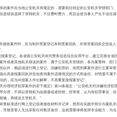
殊的案件在当地公安机关有规定的，需要前往特定的公安机关管辖部门。
但是错误选择了管辖机关，不仅费时费力，而且会使当事人产生不信任感
安机关接收案件时，应当制作受案登记表和受案回执，并将受案回执交扭送
”。
接报案登记。各省级公安机关依托警务信息综合应用平台，建立完善全省
案件或者其他机关移送的案件，属于公安机关管辖的，各办案警种、部门
的以外，都必须进行网上登记。涉嫌犯罪的，按照刑事案件进行立案审查
场出具接报案回执并告知查询案件进展情况的方式和途径。对明显不属于
结的，应当向报案人作出解释，不再重复接报案登记”。
关办理经济犯罪案件的若干规定》第14条规定：“公安机关对涉嫌经济犯
序办理，不得以管辖权为由推诿或者拒绝。经审查，认为有犯罪事实，但
措施，再移送主管机关。”
审查标准进行网上登记或者接收材料并记录，然而在实践中部分办案机关
，导致受害人无法采取任何救济途径，这就需要律师发挥专业能力，为当