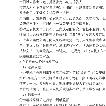
十日以内作出决定，并将决定书送达控告人。
控告人对不予立案的复议决定不服的，可以在收到复议决定
案决定的，下级公安机关应当执行。
案情重大、复杂的，公安机关可以延长复议、复核时限，但
议仍然不服的，可以向上一级公安机关申请复核。
②对公安机关作出的不予立案决定的复议、复核不服的，可
依据《人民检察院刑事诉讼规则》第557条：“被害人及
不应当立案而立案，向人民检察院提出的，人民检察院应当受
告、申诉，应当根据事实、法律进行审查。认为需要公安机
法律文书，答复控告人、申诉人。”之规定，对公安机关作
院提请立案监督审查。
3.立案后侦查阶段拖案不查
（1）法律依据
《公安机关办理刑事案件程序规定》第191条规定：“公
第192条规定：“公安机关经过侦查，对有证据证明有犯
侦查，全面、客观地收集、调取犯罪嫌疑人有罪或者无罪、
事强制措施的，往往公安机关就拖案不查，从而导致案件周
（2）救济手段
①申请检察机关进行侦查活动监督
依据《人民检察院刑事诉讼规则》第567条：“人民检察