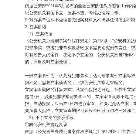
依据公安部2021年3月发布的全国公安队伍教育整顿工
级公安机关有案不立、压案不查、降格处理等工作。
针对办案单位即不受理接受报案材料又不出具任何书面材料
2. 立案阶段
（1）立案依据
《公安机关办理刑事案件程序规定》第178条：“公安机
犯罪事实，或者犯罪事实显著轻微不需要追究刑事责任，或
对有控告人的案件，决定不予立案的，公安机关应当制作不
的，应当及时立案处理”。
一般立案条件为：认为有犯罪事实；达到刑事案件立案标准
据不足，需要立案侦查的；上级公安机关指定管辖的。
立案审查期限的计算方式，从案件接报之日起，至作出立案
超过3日；涉嫌犯罪线索需要查证的，立案审查期限不超过
报、自动投案，应当在7日内进行审查，并决定是否立案；
关负责人批准，立案审查期限可延长至60日（俗称一延和二
（2）不予立案的救济手段
①向公安机关提起复议
依据《公安机关办理刑事案件程序规定》第179条：“控