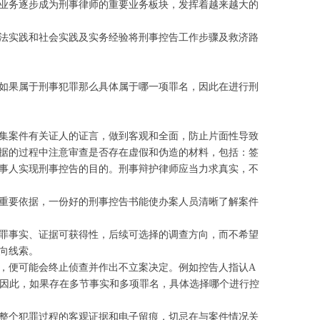
业务逐步成为刑事律师的重要业务板块，发挥着越来越大的
法实践和社会实践及实务经验将刑事控告工作步骤及救济路
如果属于刑事犯罪那么具体属于哪一项罪名，因此在进行刑
集案件有关证人的证言，做到客观和全面，防止片面性导致
据的过程中注意审查是否存在虚假和伪造的材料，包括：签
事人实现刑事控告的目的。刑事辩护律师应当力求真实，不
重要依据，一份好的刑事控告书能使办案人员清晰了解案件
罪事实、证据可获得性，后续可选择的调查方向，而不希望
向线索。
，便可能会终止侦查并作出不立案决定。例如控告人指认A
。因此，如果存在多节事实和多项罪名，具体选择哪个进行控
整个犯罪过程的客观证据和电子留痕，切忌在与案件情况关