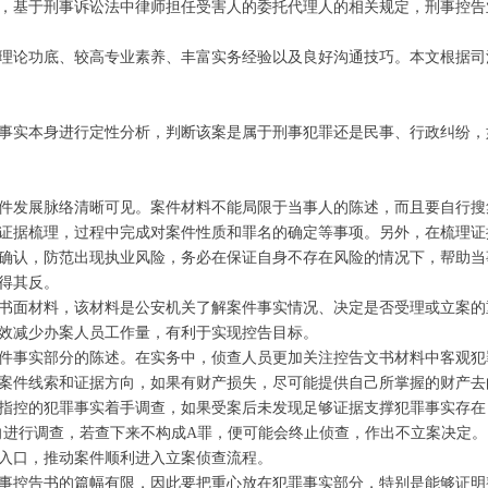
，基于刑事诉讼法中律师担任受害人的委托代理人的相关规定，刑事控告
理论功底、较高专业素养、丰富实务经验以及良好沟通技巧。本文根据司
事实本身进行定性分析，判断该案是属于刑事犯罪还是民事、行政纠纷，
件发展脉络清晰可见。案件材料不能局限于当事人的陈述，而且要自行搜
证据梳理，过程中完成对案件性质和罪名的确定等事项。另外，在梳理证
确认，防范出现执业风险，务必在保证自身不存在风险的情况下，帮助当
得其反。
书面材料，该材料是公安机关了解案件事实情况、决定是否受理或立案的
效减少办案人员工作量，有利于实现控告目标。
件事实部分的陈述。在实务中，侦查人员更加关注控告文书材料中客观犯
案件线索和证据方向，如果有财产损失，尽可能提供自己所掌握的财产去
指控的犯罪事实着手调查，如果受案后未发现足够证据支撑犯罪事实存在
向进行调查，若查下来不构成A罪，便可能会终止侦查，作出不立案决定
入口，推动案件顺利进入立案侦查流程。
事控告书的篇幅有限，因此要把重心放在犯罪事实部分，特别是能够证明